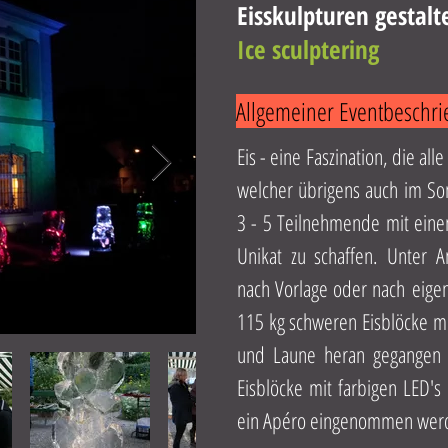
Eisskulpturen gestalt
Ice sculptering
Allgemeiner Eventbeschri
Eis - eine Faszination, die al
welcher übrigens auch im Som
3 - 5 Teilnehmende mit einem
Unikat zu schaffen. Unter A
nach Vorlage oder nach eige
115 kg schweren Eisblöcke mit
und Laune heran gegangen 
Eisblöcke mit farbigen LED'
ein Apéro eingenommen werde