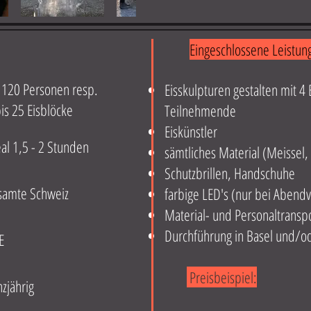
Eingeschlossene Leistun
- 120 Personen resp.
Eisskulpturen gestalten mit 4
is 25 Eisblöcke
Teilnehmende
Eiskünstler
eal 1,5 - 2 Stunden
sämtliches Material (Meissel,
Schutzbrillen, Handschuhe
samte Schweiz
farbige LED's (nur bei Abend
Material- und Personaltransp
Durchführung in Basel und/o
E
Preisbeispiel:
zjährig