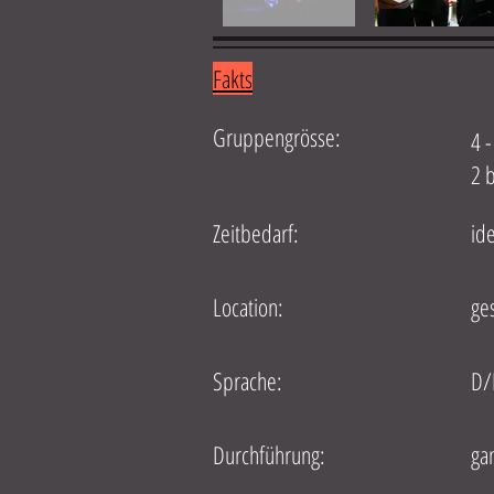
Fakts
Gruppengrösse:
4 
2 b
Zeitbedarf:
id
Location:
ge
Sprache:
D/
Durchführung:
gan