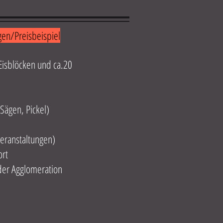
gen/Preisbeispiel
 Eisblöcken und ca.20
 Sägen, Pickel)
veranstaltungen)
ort
der Agglomeration